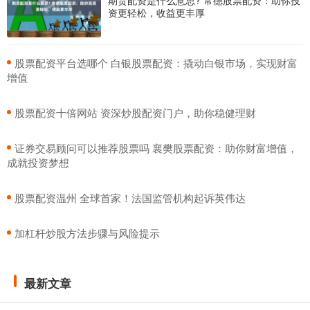
资更轻松，收益更丰厚
​股票配资平台选哪个 白银股票配资：撬动白银市场，实现财富
增值
​股票配资十倍网站 资深炒股配资门户，助你稳健理财
​证券交易顾问可以推荐股票吗 襄樊股票配资：助你财富增值，
成就投资梦想
​股票配资温州 全球首家！法国监管机构起诉英伟达
​加杠杆炒股方法步骤与风险提示
最新文章