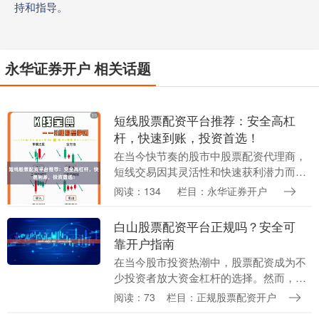
持和指导。
永华证券开户 相关话题
短线股票配资平台推荐：安全高杠
杆，快速到账，投资首选！
在当今快节奏的股市中股票配资代理商，
短线交易因其灵活性和快速获利潜力而备
受投资者青睐。然而，短线交易往往需要
阅读：134
栏目：永华证券开户
充足的资金支持，以便抓住瞬息万变的市
场机会。这正是股....
白山股票配资平台正规吗？安全可
靠开户指南
在当今股市投资热潮中，股票配资成为不
少投资者放大资金杠杆的选择。然而，面
对市场上众多的配资平台，许多投资者不
阅读：73
栏目：正规股票配资开户
禁疑问：**白山股票配资平台正规吗？**