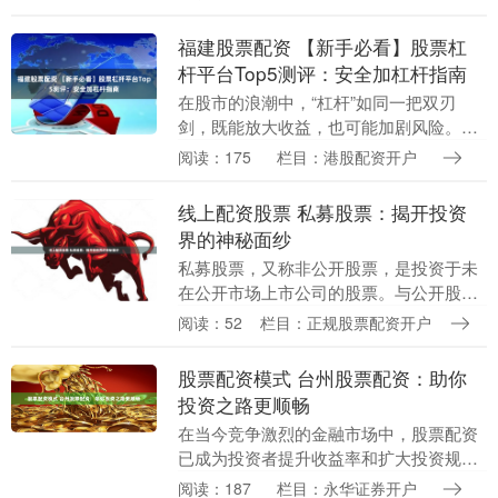
市场上琳琅满目的杠杆平台，如何拨开迷
雾，做出安全且....
福建股票配资 【新手必看】股票杠
杆平台Top5测评：安全加杠杆指南
在股市的浪潮中，“杠杆”如同一把双刃
剑，既能放大收益，也可能加剧风险。对
于渴望加速资产增长的新手而言，选择一
阅读：175
栏目：港股配资开户
个安全可靠的杠杆平台，是踏上这条“捷
径”前最关键的一....
线上配资股票 私募股票：揭开投资
界的神秘面纱
私募股票，又称非公开股票，是投资于未
在公开市场上市公司的股票。与公开股票
不同，私募股票的交易和流通受到严格限
阅读：52
栏目：正规股票配资开户
制线上配资股票，仅限于合格投资者。 期
货配资提供杠杆....
股票配资模式 台州股票配资：助你
投资之路更顺畅
在当今竞争激烈的金融市场中，股票配资
已成为投资者提升收益率和扩大投资规模
的重要工具。台州股票配资凭借其专业性
阅读：187
栏目：永华证券开户