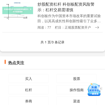
强制平仓的关键。....
炒股配资杠杆 科创板配资风险警
示：杠杆交易需谨慎
科创板作为中国资本市场改革的重要试验
田，以其高成长性和创新性吸引了众多投
资者的目光。然而炒股配资杠杆，伴随着
阅读：77
栏目：正规股票配资开户
市场热度的提升，部分投资者开始借助配
资杠杆试图放大收....
共 1 页/3 条记录
热点关注
买入
股票
杠杆
操作指南
券商
渠道