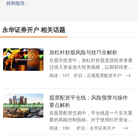
持和指导。
永华证券开户 相关话题
加杠杆炒股风险与技巧全解析
在股市投资中，加杠杆炒股是指投资者通
过借入资金放大投资规模，以期获得更高
收益的操作方式。虽然杠杆能放大收益，
阅读：107
栏目：正规股票配资开户
但同时也成倍放大了风险。本文将从风险
与技巧两个维度，....
股票配资平仓线：风险预警与操作
要点解析
在股票配资交易中，平仓线是一个至关重
要的风险控制指标。对于使用杠杆资金的
投资者而言，理解平仓线的含义、预警机
阅读：190
栏目：永华证券开户
制以及应对策略，是保障资金安全、避免