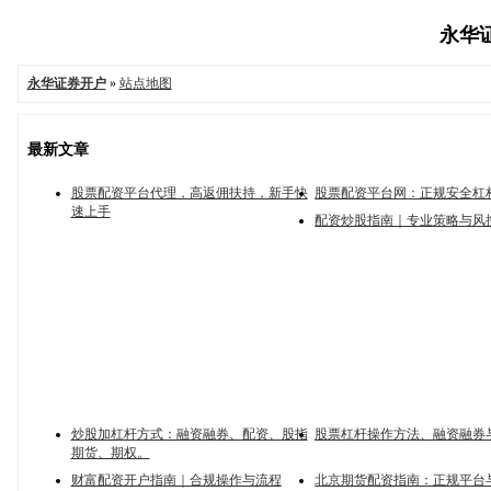
永华证
永华证券开户
»
站点地图
最新文章
股票配资平台代理，高返佣扶持，新手快
股票配资平台网：正规安全杠
速上手
配资炒股指南｜专业策略与风
炒股加杠杆方式：融资融券、配资、股指
股票杠杆操作方法、融资融券
期货、期权。
财富配资开户指南｜合规操作与流程
北京期货配资指南：正规平台