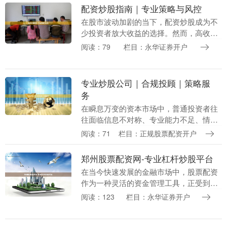
配资炒股指南｜专业策略与风控
在股市波动加剧的当下，配资炒股成为不
少投资者放大收益的选择。然而，高收益
伴随高风险，如何合理运用杠杆、控制回
阅读：79
栏目：永华证券开户
撤，是每位配资者必须掌握的技能。本文
将为你梳理配资炒....
专业炒股公司｜合规投顾｜策略服
务
在瞬息万变的资本市场中，普通投资者往
往面临信息不对称、专业能力不足、情绪
波动大等困境。如何突破个人局限股票配
阅读：71
栏目：正规股票配资开户
资的公司，实现资产的稳健增值？选择一
家**专业炒股公....
郑州股票配资网-专业杠杆炒股平台
在当今快速发展的金融市场中，股票配资
作为一种灵活的资金管理工具，正受到越
来越多投资者的关注。作为中原地区的经
阅读：123
栏目：永华证券开户
济中心，郑州不仅拥有深厚的金融底蕴，
也涌现出众多专业....