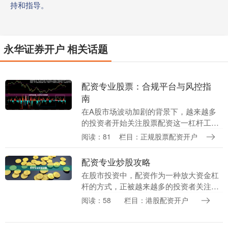
持和指导。
永华证券开户 相关话题
配资专业股票：合规平台与风控指
南
在A股市场波动加剧的背景下，越来越多
的投资者开始关注股票配资这一杠杆工
具。然而，伴随高收益预期而来的，是同
阅读：81
栏目：正规股票配资开户
样不容忽视的风险与合规问题。本文将围
绕“配资专业股票”....
配资专业炒股攻略
在股市投资中，配资作为一种放大资金杠
杆的方式，正被越来越多的投资者关注。
本文将从专业角度，为您详细解析配资炒
阅读：58
栏目：港股配资开户
股的核心要点，帮助您在控制风险的前提
下，实现收益最大....