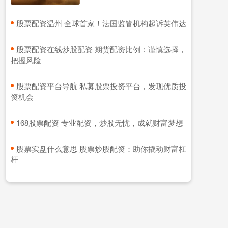
​股票配资温州 全球首家！法国监管机构起诉英伟达
​股票配资在线炒股配资 期货配资比例：谨慎选择，
把握风险
​股票配资平台导航 私募股票投资平台，发现优质投
资机会
​168股票配资 专业配资，炒股无忧，成就财富梦想
​股票实盘什么意思 股票炒股配资：助你撬动财富杠
杆