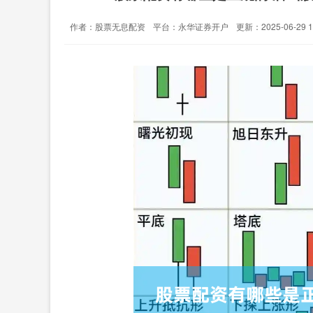
作者：股票无息配资
平台：永华证券开户
更新：2025-06-29 11