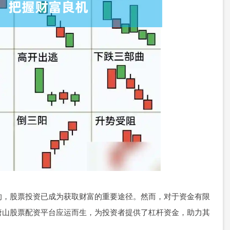
的，股票投资已成为获取财富的重要途径。然而，对于资金有限
唐山股票配资平台应运而生，为投资者提供了杠杆资金，助力其