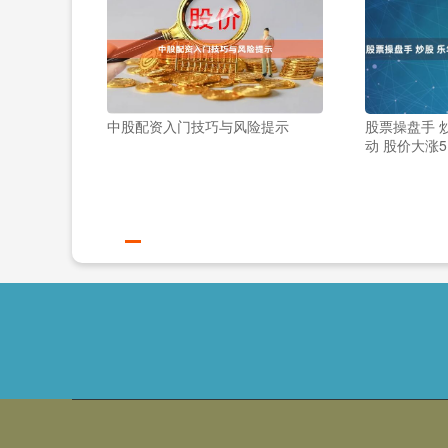
中股配资入门技巧与风险提示
股票操盘手 
动 股价大涨5