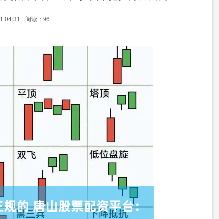
:04:31
阅读：96