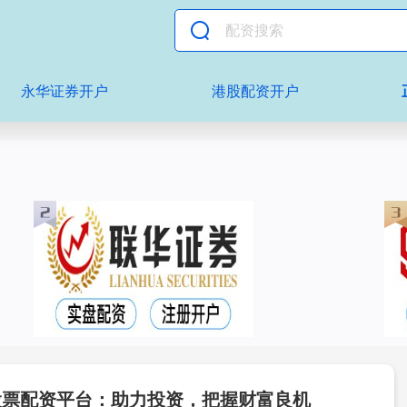
永华证券开户
港股配资开户
股票配资平台：助力投资，把握财富良机