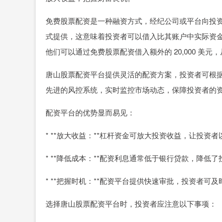
免费股票配资是一种融资方式，经纪公司或平台向投
式提供，这意味着投资者可以借入比其账户中实际资金更
他们可以通过免费股票配资借入额外的 20,000 美元，从
唐山股票配资平台提供灵活的配资方案，投资者可根
先进的风控系统，实时监控市场动态，保障投资者的
配资平台的优势显而易见：
* **放大收益：**杠杆资金可放大投资收益，让投资
* **降低成本：**配资利息通常低于银行贷款，降低
* **把握时机：**配资平台提供快速审批，投资者可
选择唐山股票配资平台时，投资者应注意以下事项：