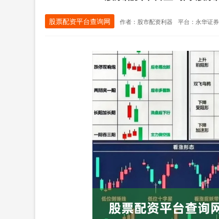
股票配资平台查询网
作者：股市配资利器
平台：永华证券