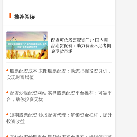
推荐阅读
配资可信股票配资门户 国内商
品期货配资：助力资金不足者掘
金期货市场
​股票配资成本 耒阳股票配资：助您把握投资良机，
实现财富增值
​配资炒股配资网站 实盘股票配资平台推荐：可靠平
台，助你投资无忧
​短期股票配资 炒股配资代理：解锁资金杠杆，提升
投资收益
​在线配资炒股平台 期货配资平台推荐：选择信誉可