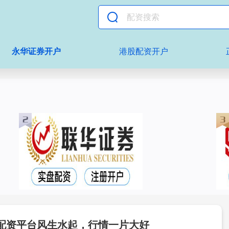
永华证券开户
港股配资开户
配资平台风生水起，行情一片大好