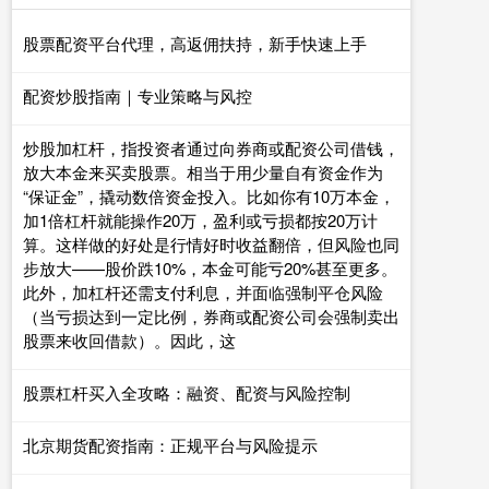
股票配资平台代理，高返佣扶持，新手快速上手
配资炒股指南｜专业策略与风控
炒股加杠杆，指投资者通过向券商或配资公司借钱，
放大本金来买卖股票。相当于用少量自有资金作为
“保证金”，撬动数倍资金投入。比如你有10万本金，
加1倍杠杆就能操作20万，盈利或亏损都按20万计
算。这样做的好处是行情好时收益翻倍，但风险也同
步放大——股价跌10%，本金可能亏20%甚至更多。
此外，加杠杆还需支付利息，并面临强制平仓风险
（当亏损达到一定比例，券商或配资公司会强制卖出
股票来收回借款）。因此，这
股票杠杆买入全攻略：融资、配资与风险控制
北京期货配资指南：正规平台与风险提示