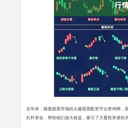
近年来，随着股票市场的火爆股票配资平台查询网，
杠杆资金，帮助他们放大收益，吸引了大量投资者的