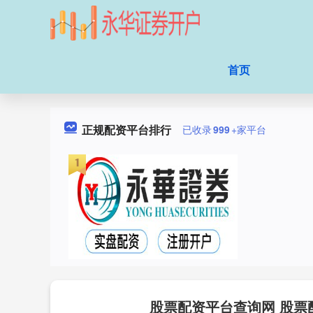
首页
正规配资平台排行
已收录
999
+家平台
股票配资平台查询网 股票